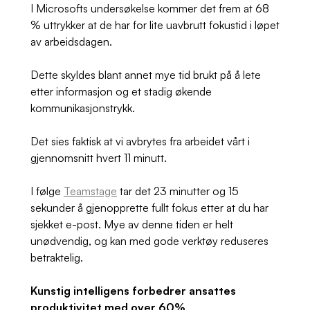
I Microsofts undersøkelse kommer det frem at 68
% uttrykker at de har for lite uavbrutt fokustid i løpet
av arbeidsdagen.
Dette skyldes blant annet mye tid brukt på å lete
etter informasjon og et stadig økende
kommunikasjonstrykk.
Det sies faktisk at vi avbrytes fra arbeidet vårt i
gjennomsnitt hvert 11 minutt.
I følge
Teamstage
tar det 23 minutt
er og 15
sekunder å gjenopprette fullt fokus etter at du har
sjekket e-post.
Mye av denne tiden er helt
unødvendig, og kan med gode verktøy reduseres
betraktelig.
Kunstig intelligens forbedrer ansattes
produktivitet med over 60%