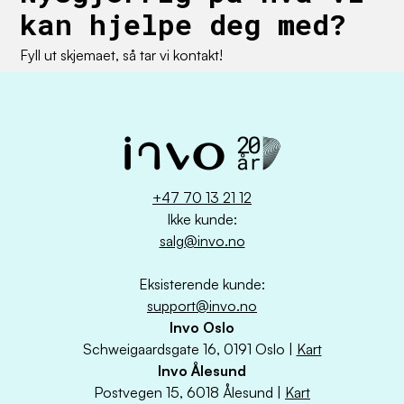
kan hjelpe deg med?
Fyll ut skjemaet, så tar vi kontakt!
+47 70 13 21 12
Ikke kunde:
salg@invo.no
Eksisterende kunde:
support@invo.no
Invo Oslo
Schweigaardsgate 16, 0191 Oslo |
Kart
Invo Ålesund
Postvegen 15, 6018 Ålesund |
Kart