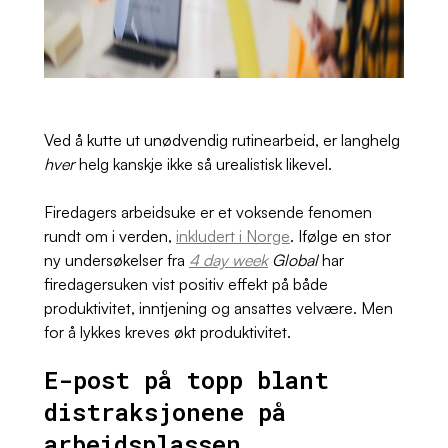
Ved å kutte ut unødvendig rutinearbeid, er langhelg
hver
helg kanskje ikke så urealistisk likevel.
Firedagers arbeidsuke er et voksende fenomen
rundt om i verden,
inkludert i Norge
. Ifølge en stor
ny
undersøkelser fra
4 day week
Global
har
firedagersuken vist
positiv effekt på både
produktivitet, inntjening og ansattes velvære. Men
for å lykkes kreves økt produktivitet.
E-post på topp blant
distraksjonene på
arbeidsplassen