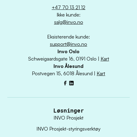
+47 70 13 21 12
Ikke kunde:
salg@invo.no
Eksisterende kunde:
support@invo.no
Invo Oslo
Schweigaardsgate 16, 0191 Oslo |
Kart
Invo Ålesund
Postvegen 15, 6018 Ålesund |
Kart
Facebook
LinkedIn
Løsninger
INVO Prosjekt
INVO Prosjekt-styringsverktøy