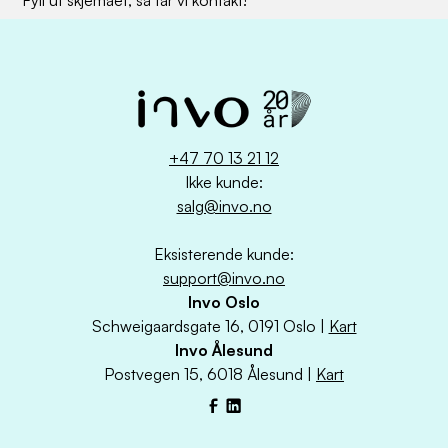
Fyll ut skjemaet, så tar vi kontakt!
+47 70 13 21 12
Ikke kunde:
salg@invo.no
Eksisterende kunde:
support@invo.no
Invo Oslo
Schweigaardsgate 16, 0191 Oslo |
Kart
Invo Ålesund
Postvegen 15, 6018 Ålesund |
Kart
Facebook
LinkedIn