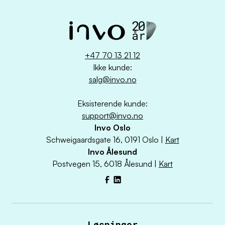
+47 70 13 21 12
Ikke kunde:
salg@invo.no
Eksisterende kunde:
support@invo.no
Invo Oslo
Schweigaardsgate 16, 0191 Oslo |
Kart
Invo Ålesund
Postvegen 15, 6018 Ålesund |
Kart
Facebook
LinkedIn
Løsninger