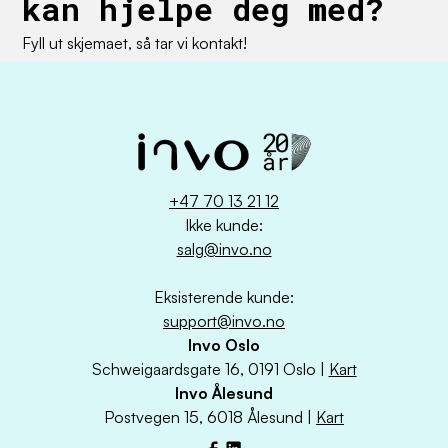
kan hjelpe deg med?
Fyll ut skjemaet, så tar vi kontakt!
+47 70 13 21 12
Ikke kunde:
salg@invo.no
Eksisterende kunde:
support@invo.no
Invo Oslo
Schweigaardsgate 16, 0191 Oslo |
Kart
Invo Ålesund
Postvegen 15, 6018 Ålesund |
Kart