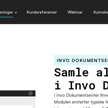
sninger
Kundereferanser
Webinar
Kunnsk
INVO DOKUMENTSE
Samle a
i Invo 
I Invo Dokumentsenter finner
Modulen erstatter typiske 