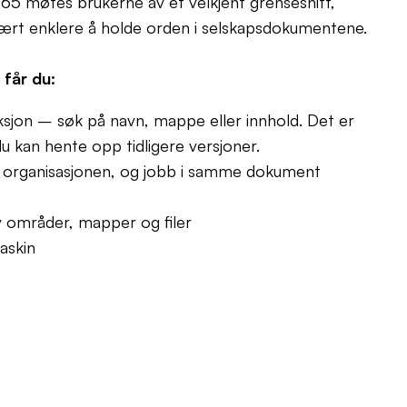
65 møtes brukerne av et velkjent grensesnitt,
vært enklere å holde orden i selskapsdokumentene.
får du:
sjon – søk på navn, mappe eller innhold. Det er
u kan hente opp tidligere versjoner.
 organisasjonen, og jobb i samme dokument
 områder, mapper og filer
maskin