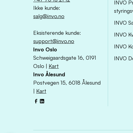
INVO Pr
Ikke kunde:
styring
salg@invo.no
INVO S
Eksisterende kunde:
INVO Kv
support@invo.no
INVO Ko
Invo Oslo
Schweigaardsgate 16, 0191
INVO D
Oslo |
Kart
Invo Ålesund
Postvegen 15, 6018 Ålesund
|
Kart
Facebook
LinkedIn