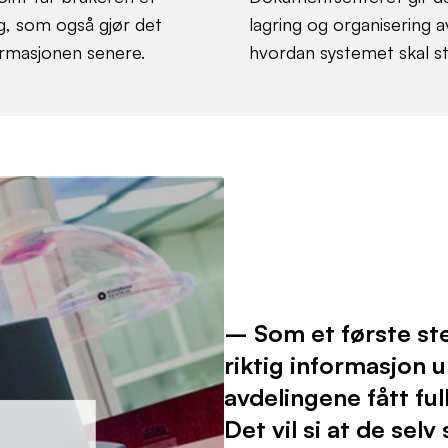
ing, som også gjør det
lagring og organisering 
ormasjonen senere.
hvordan systemet skal st
– Som et første ste
riktig informasjon un
avdelingene fått fu
Det vil si at de sel