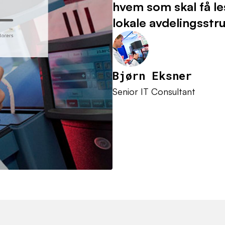
hvem som skal få le
lokale avdelingsstru
Bjørn Eksner
Senior IT Consultant