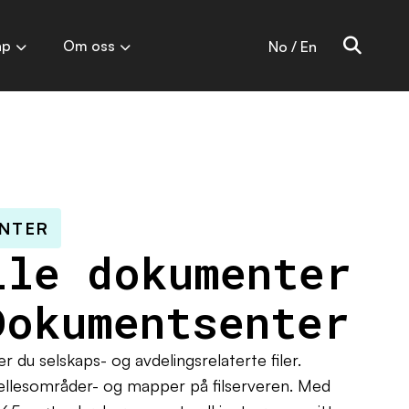
ap
Om oss
No / En
NTER
lle dokumenter
Dokumentsenter
 du selskaps- og avdelingsrelaterte filer.
fellesområder- og mapper på filserveren. Med