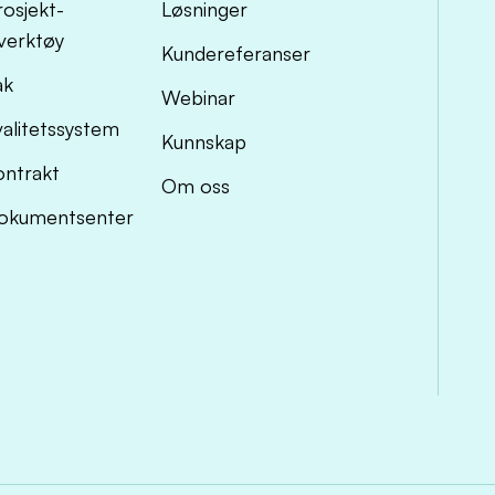
osjekt-
Løsninger
sverktøy
Kundereferanser
ak
Webinar
alitetssystem
Kunnskap
ntrakt
Om oss
okumentsenter