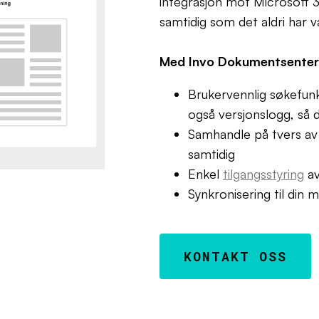
integrasjon mot Microsoft 3
samtidig som det aldri har 
Med Invo Dokumentsenter 
Brukervennlig søkefunk
også versjonslogg, så d
Samhandle på tvers av
samtidig
Enkel
tilgangsstyring
av
Synkronisering til din 
KONTAKT OSS