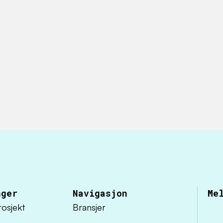
nger
Navigasjon
Me
osjekt
Bransjer