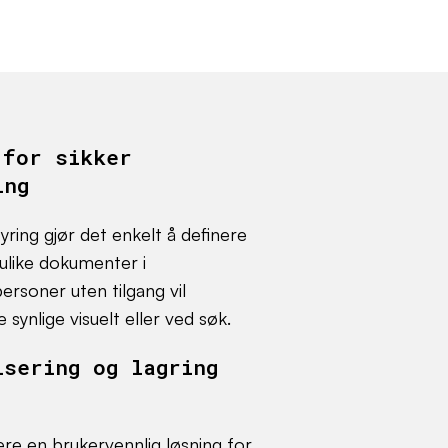
 for sikker
ing
yring gjør det enkelt å definere
 ulike dokumenter i
rsoner uten tilgang vil
ynlige visuelt eller ved søk.
isering og lagring
re en brukervennlig løsning for