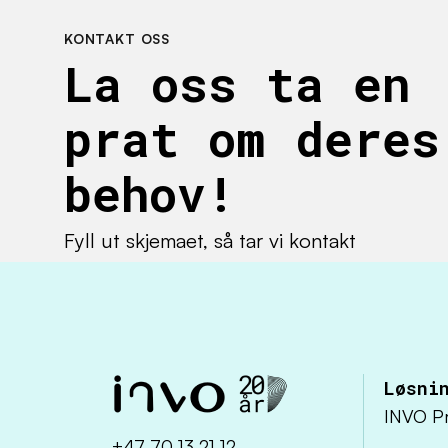
KONTAKT OSS
La oss ta en
prat om deres
behov!
Fyll ut skjemaet, så tar vi kontakt
Løsni
INVO Pr
+47 70 13 21 12