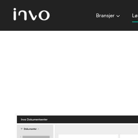
Bransjer
Lø