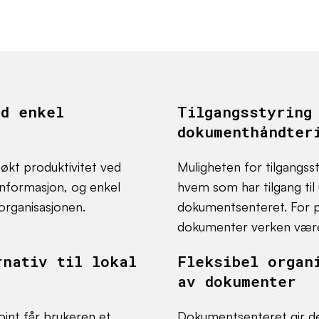
ed enkel
Tilgangsstyring
dokumenthåndter
økt produktivitet ved
Muligheten for tilgangsst
informasjon, og enkel
hvem som har tilgang til
organisasjonen.
dokumentsenteret. For pe
dokumenter verken være s
rnativ til lokal
Fleksibel organ
av dokumenter
nt får brukeren et
Dokumentsenteret gir de